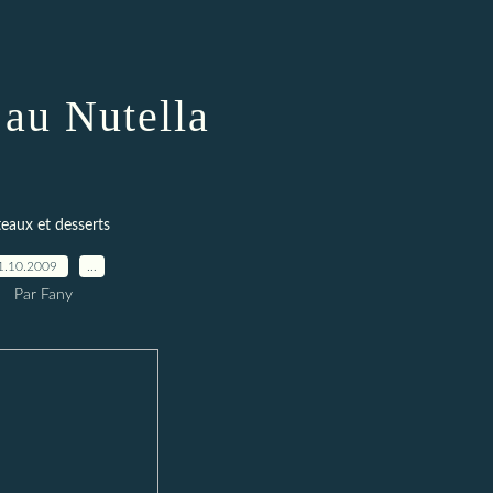
 au Nutella
eaux et desserts
1.10.2009
…
Par Fany