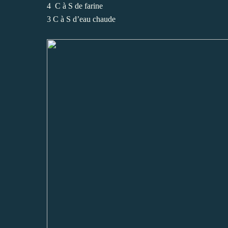
4
C à S de farine
3 C à S d’eau chaude