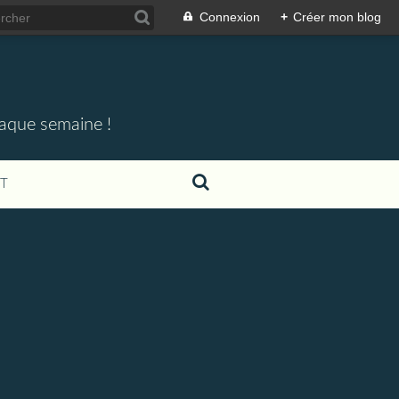
Connexion
+
Créer mon blog
haque semaine !
T