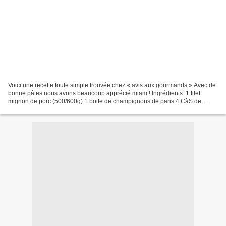
Voici une recette toute simple trouvée chez « avis aux gourmands » Avec de
bonne pâtes nous avons beaucoup apprécié miam ! Ingrédients: 1 filet
mignon de porc (500/600g) 1 boite de champignons de paris 4 CàS de
moutarde 1 1/2 oignon 4 CàS de crème fraîche...