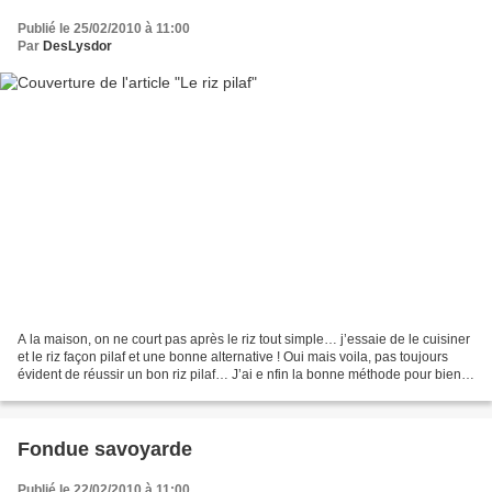
Publié le 25/02/2010 à 11:00
Par
DesLysdor
A la maison, on ne court pas après le riz tout simple… j’essaie de le cuisiner
et le riz façon pilaf et une bonne alternative ! Oui mais voila, pas toujours
évident de réussir un bon riz pilaf… J’ai e nfin la bonne méthode pour bien
le cuisiner : la cuisson...
Fondue savoyarde
Publié le 22/02/2010 à 11:00