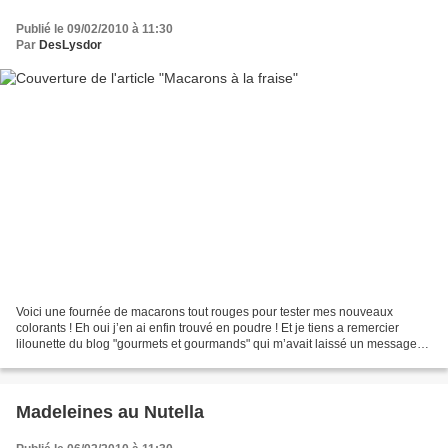
Publié le 09/02/2010 à 11:30
Par
DesLysdor
Voici une fournée de macarons tout rouges pour tester mes nouveaux
colorants ! Eh oui j’en ai enfin trouvé en poudre ! Et je tiens a remercier
lilounette du blog "gourmets et gourmands" qui m’avait laissé un message
pour ma pâte de pistache en m’indiquant...
Madeleines au Nutella