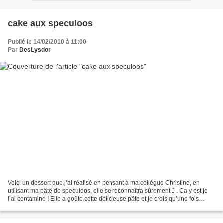
cake aux speculoos
Publié le 14/02/2010 à 11:00
Par
DesLysdor
Voici un dessert que j’ai réalisé en pensant à ma collègue Christine, en
utilisant ma pâte de speculoos, elle se reconnaîtra sûrement J . Ca y est je
l’ai contaminé ! Elle a goûté cette délicieuse pâte et je crois qu’une fois
qu’on a goûté… Difficile...