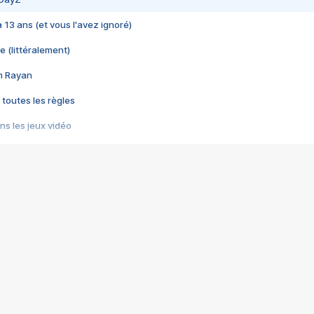
 a 13 ans (et vous l'avez ignoré)
e (littéralement)
im Rayan
 toutes les règles
s les jeux vidéo
us choquant de Rockstar ? - Le scandale BULLY
e plus moche de Steam
du RÊVE tourne au CAUCHEMAR
pendant 8 heures
it… à tort
umiliés par un jeu vidéo
ire - Final Fantasy 8