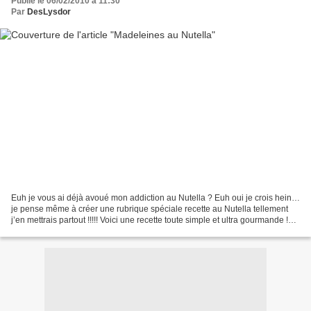
Publié le 06/02/2010 à 11:30
Par
DesLysdor
Euh je vous ai déjà avoué mon addiction au Nutella ? Euh oui je crois hein…
je pense même à créer une rubrique spéciale recette au Nutella tellement
j’en mettrais partout !!!!! Voici une recette toute simple et ultra gourmande !
150g farine ½ sachet levure...