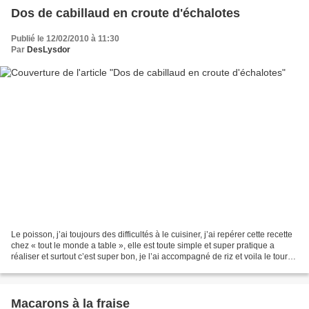
Dos de cabillaud en croute d'échalotes
Publié le 12/02/2010 à 11:30
Par
DesLysdor
Le poisson, j’ai toujours des difficultés à le cuisiner, j’ai repérer cette recette
chez « tout le monde a table », elle est toute simple et super pratique a
réaliser et surtout c’est super bon, je l’ai accompagné de riz et voila le tour
est joué ! Ingrédients...
Macarons à la fraise