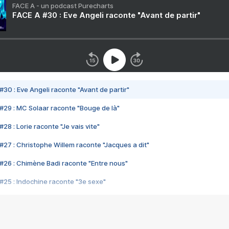
FACE A - un podcast Purecharts
FACE A #30 : Eve Angeli raconte "Avant de partir"
#30 : Eve Angeli raconte "Avant de partir"
#29 : MC Solaar raconte "Bouge de là"
28 : Lorie raconte "Je vais vite"
#27 : Christophe Willem raconte "Jacques a dit"
#26 : Chimène Badi raconte "Entre nous"
#25 : Indochine raconte "3e sexe"
#24 : Zaho raconte "C'est chelou"
#23 : Patrick Bruel raconte "Au café des délices"