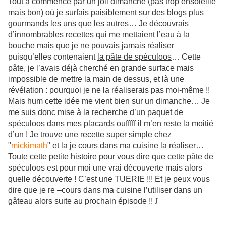
Tout à commencé par un joli dimanche (pas trop ensoleillé
mais bon) où je surfais paisiblement sur des blogs plus
gourmands les uns que les autres… Je découvrais
d’innombrables recettes qui me mettaient l’eau à la
bouche mais que je ne pouvais jamais réaliser
puisqu’elles contenaient
la pâte de spéculoos
… Cette
pâte, je l’avais déjà cherché en grande surface mais
impossible de mettre la main de dessus, et là une
révélation : pourquoi je ne la réaliserais pas moi-même !!
Mais hum cette idée me vient bien sur un dimanche… Je
me suis donc mise à la recherche d’un paquet de
spéculoos dans mes placards oufffff il m’en reste la moitié
d’un ! Je trouve une recette super simple chez
"
mickimath
"
et la je cours dans ma cuisine la réaliser…
Toute cette petite histoire pour vous dire que cette pâte de
spéculoos est pour moi une vrai découverte mais alors
quelle découverte ! C’est une TUERIE !!! Et je peux vous
dire que je re –cours dans ma cuisine l’utiliser dans un
gâteau alors suite au prochain épisode !!
J