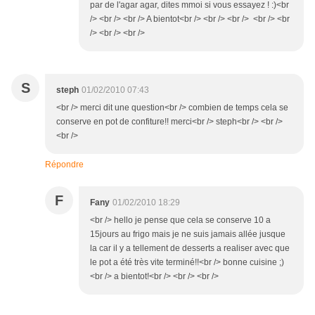
par de l'agar agar, dites mmoi si vous essayez ! :)<br
/> <br /> <br /> A bientot<br /> <br /> <br /> <br /> <br
/> <br /> <br />
S
steph
01/02/2010 07:43
<br /> merci dit une question<br /> combien de temps cela se
conserve en pot de confiture!! merci<br /> steph<br /> <br />
<br />
Répondre
F
Fany
01/02/2010 18:29
<br /> hello je pense que cela se conserve 10 a
15jours au frigo mais je ne suis jamais allée jusque
la car il y a tellement de desserts a realiser avec que
le pot a été très vite terminé!!<br /> bonne cuisine ;)
<br /> a bientot!<br /> <br /> <br />