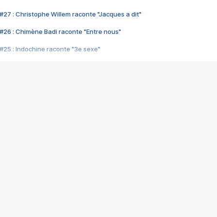
#27 : Christophe Willem raconte "Jacques a dit"
#26 : Chimène Badi raconte "Entre nous"
#25 : Indochine raconte "3e sexe"
#24 : Zaho raconte "C'est chelou"
#23 : Patrick Bruel raconte "Au café des délices"
#22 : Kyo raconte "Le chemin"
#21 : Nolwenn Leroy raconte "Cassé"
#20 : Patrick Hernandez raconte "Born to be alive"
#19 : Lorie raconte "Près de moi"
#18 : Michael Jones raconte "A nos actes manqués" (avec Jean-Jacque
#17 : Khaled raconte "Aïcha"
#16 : Corneille raconte "Parce qu'on vient de loin"