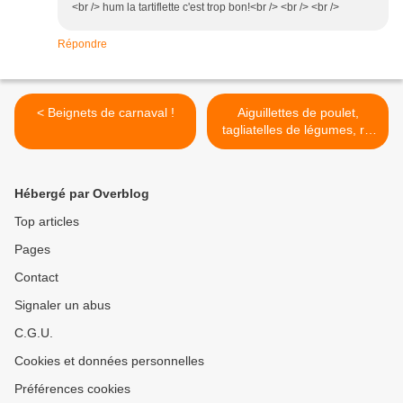
<br /> hum la tartiflette c'est trop bon!<br /> <br /> <br />
Répondre
< Beignets de carnaval !
Aiguillettes de poulet,
tagliatelles de légumes, riz
au curry TM >
Hébergé par Overblog
Top articles
Pages
Contact
Signaler un abus
C.G.U.
Cookies et données personnelles
Préférences cookies